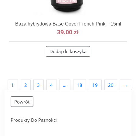
Baza hybrydowa Base Cover French Pink – 15ml
39.00
zł
Dodaj do koszyka
1
2
3
4
…
18
19
20
→
Powrót
Produkty Do Paznokci