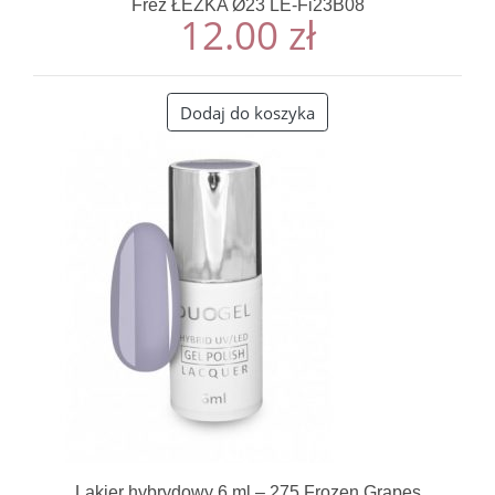
Frez ŁEZKA Ø23 LE-Fi23B08
12.00
zł
Dodaj do koszyka
Lakier hybrydowy 6 ml – 275 Frozen Grapes