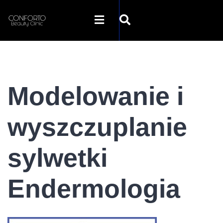
STRONA GŁÓWNA
Modelowanie i
O NAS
wyszczuplanie
OFERTA
sylwetki
SZKOLENIA
Endermologia
GALERIA
SKLEP INTERNETOWY