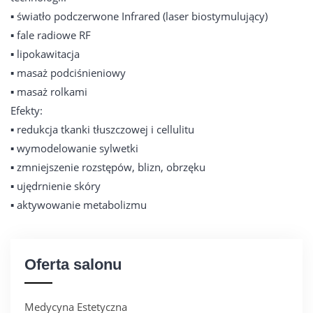
▪️ światło podczerwone Infrared (laser biostymulujący)
▪️ fale radiowe RF
▪️ lipokawitacja
▪️ masaż podciśnieniowy
▪️ masaż rolkami
Efekty:
▪️ redukcja tkanki tłuszczowej i cellulitu
▪️ wymodelowanie sylwetki
▪️ zmniejszenie rozstępów, blizn, obrzęku
▪️ ujędrnienie skóry
▪️ aktywowanie metabolizmu
Oferta salonu
Medycyna Estetyczna