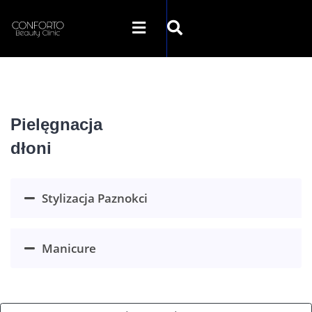
STRONA GŁÓWNA
Pielęgnacja
O NAS
dłoni
OFERTA
Stylizacja Paznokci
SZKOLENIA
Manicure
GALERIA
SKLEP INTERNETOWY