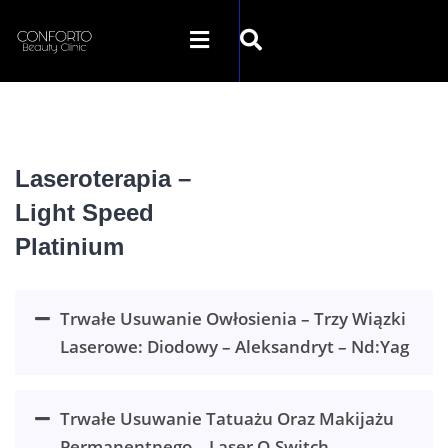
STRONA GŁÓWNA
Laseroterapia –
O NAS
Light Speed
OFERTA
Platinium
SZKOLENIA
Trwałe Usuwanie Owłosienia – Trzy Wiązki
Laserowe: Diodowy – Aleksandryt – Nd:Yag
GALERIA
Trwałe Usuwanie Tatuażu Oraz Makijażu
SKLEP INTERNETOWY
Permanentnego – Laser Q-Switch