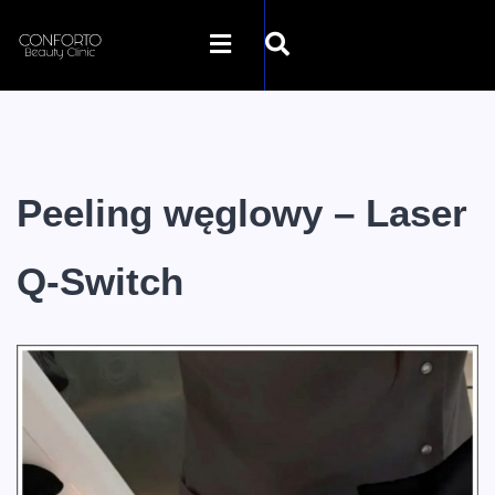
STRONA GŁÓWNA
O NAS
Peeling węglowy – Laser
OFERTA
Q-Switch
SZKOLENIA
GALERIA
SKLEP INTERNETOWY