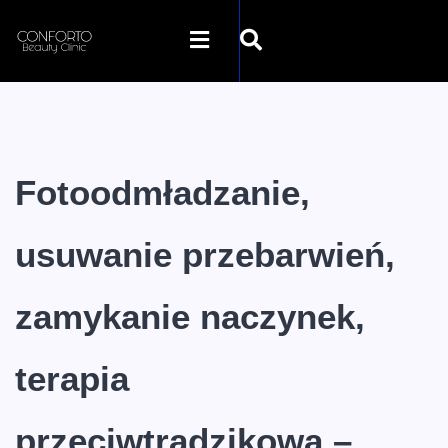
STRONA GŁÓWNA
O NAS
Fotoodmładzanie,
OFERTA
usuwanie przebarwień,
SZKOLENIA
zamykanie naczynek,
GALERIA
terapia
SKLEP INTERNETOWY
przeciwtrądzikowa –