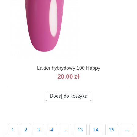
Lakier hybrydowy 100 Happy
20.00
zł
Dodaj do koszyka
1
2
3
4
…
13
14
15
→