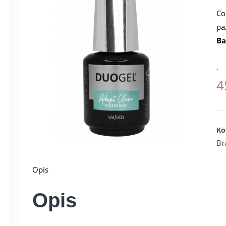
Co
pa
Ba
.
4
Ko
Br
Opis
Opis