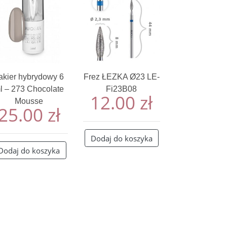
akier hybrydowy 6
Frez ŁEZKA Ø23 LE-
l – 273 Chocolate
Fi23B08
12.00
zł
Mousse
25.00
zł
Dodaj do koszyka
Dodaj do koszyka