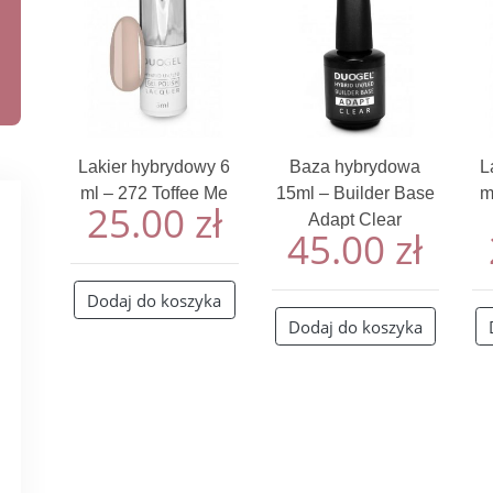
Lakier hybrydowy 6
Baza hybrydowa
L
ml – 272 Toffee Me
15ml – Builder Base
m
25.00
zł
Adapt Clear
45.00
zł
Dodaj do koszyka
Dodaj do koszyka