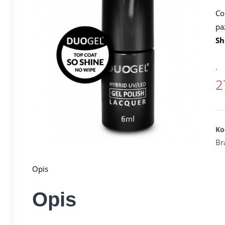
Co
pa
Sh
.
2
Ko
Br
Opis
Opis