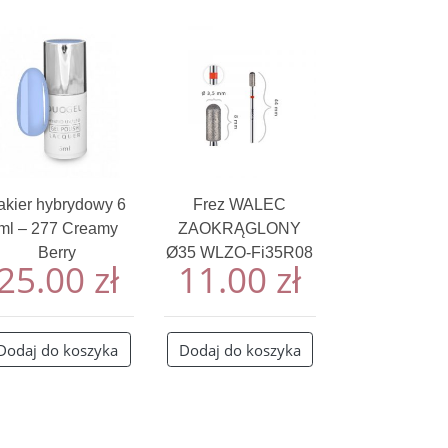
akier hybrydowy 6
Frez WALEC
ml – 277 Creamy
ZAOKRĄGLONY
Berry
Ø35 WLZO-Fi35R08
25.00
zł
11.00
zł
Dodaj do koszyka
Dodaj do koszyka