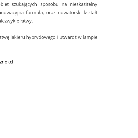
biet szukających sposobu na nieskazitelny
nnowacyjna formuła, oraz nowatorski kształt
niezwykle łatwy.
stwę lakieru hybrydowego i utwardź w lampie
znokci