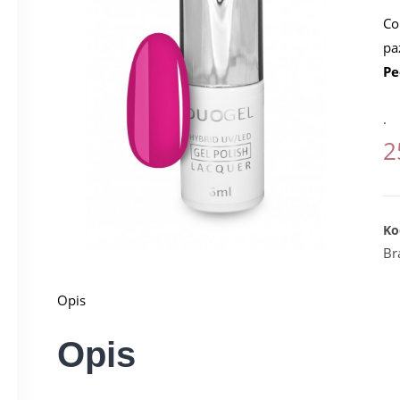
Co
pa
Pe
.
2
Ko
Br
Opis
Opis