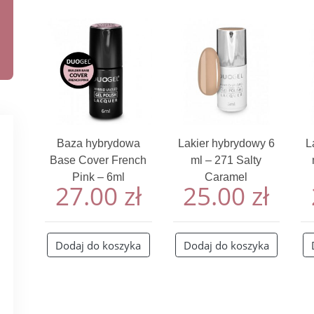
Baza hybrydowa
Lakier hybrydowy 6
L
Base Cover French
ml – 271 Salty
Pink – 6ml
Caramel
27.00
zł
25.00
zł
Dodaj do koszyka
Dodaj do koszyka