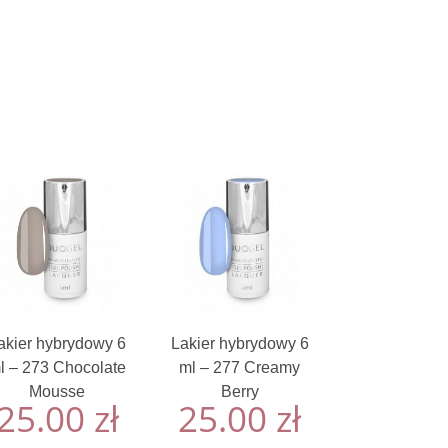
akier hybrydowy 6
Lakier hybrydowy 6
l – 273 Chocolate
ml – 277 Creamy
Mousse
Berry
25.00
zł
25.00
zł