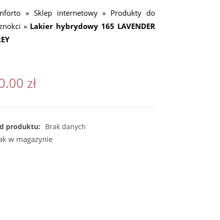
nforto
»
Sklep internetowy
»
Produkty do
znokci
»
Lakier hybrydowy 165 LAVENDER
EY
0.00
zł
d produktu:
Brak danych
ak w magazynie