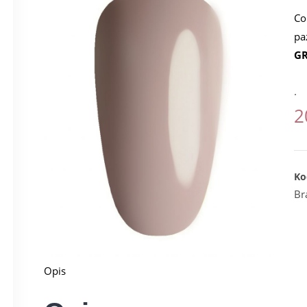
Co
pa
GR
.
2
Ko
Br
Opis