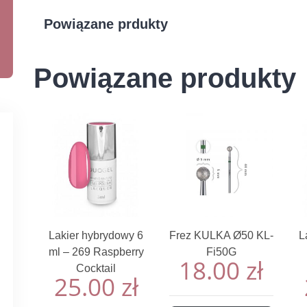
Powiązane prdukty
Powiązane produkty
Lakier hybrydowy 6
Frez KULKA Ø50 KL-
L
ml – 269 Raspberry
Fi50G
18.00
zł
Cocktail
25.00
zł