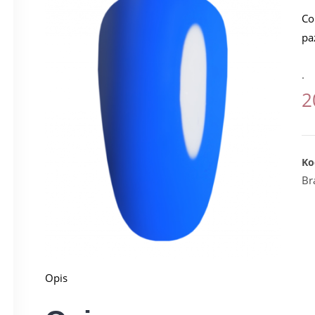
Co
pa
.
2
Ko
Br
Opis