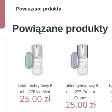
Powiązane prdukty
Powiązane produkty
Lakier hybrydowy 6
Lakier hybrydowy 6
L
ml – 276 Ice Mint
ml – 275 Frozen
m
25.00
zł
Grapes
25.00
zł