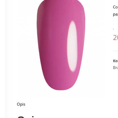
Co
pa
.
2
Ko
Br
Opis