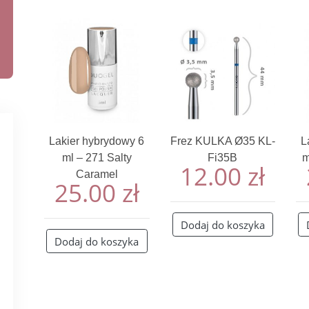
Lakier hybrydowy 6
Frez KULKA Ø35 KL-
L
ml – 271 Salty
Fi35B
m
12.00
zł
Caramel
25.00
zł
Dodaj do koszyka
Dodaj do koszyka