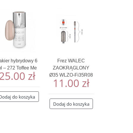
akier hybrydowy 6
Frez WALEC
l – 272 Toffee Me
ZAOKRĄGLONY
25.00
zł
Ø35 WLZO-Fi35R08
11.00
zł
Dodaj do koszyka
Dodaj do koszyka