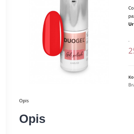
Co
pa
Ur
.
2
Ko
Br
Opis
Opis