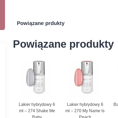
Powiązane prdukty
Powiązane produkty
Lakier hybrydowy 6
Lakier hybrydowy 6
Ba
ml – 274 Shake Me
ml – 270 My Name Is
Baby
Peach