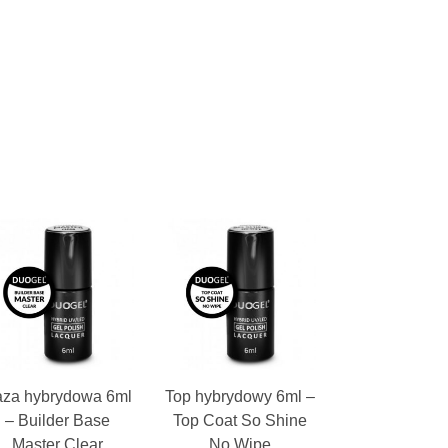
za hybrydowa 6ml
Top hybrydowy 6ml –
– Builder Base
Top Coat So Shine
Master Clear
No Wipe