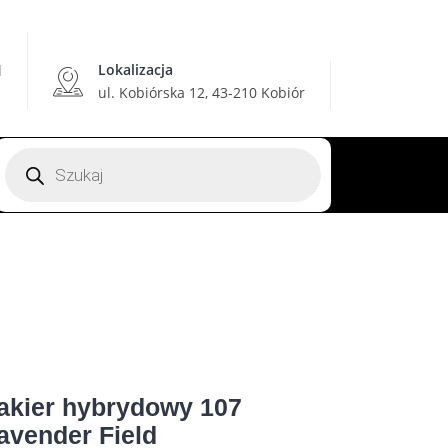
Lokalizacja
l
ul. Kobiórska 12, 43-210 Kobiór
Wyszukiwarka
produktów
akier hybrydowy 107
avender Field