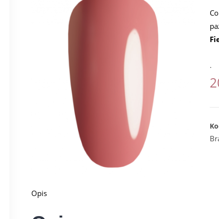
Co
pa
Fi
.
2
Ko
Br
Opis