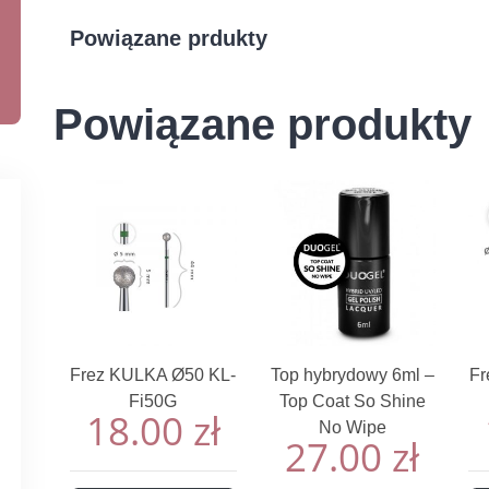
Powiązane prdukty
Powiązane produkty
Frez KULKA Ø50 KL-
Top hybrydowy 6ml –
Fr
Fi50G
Top Coat So Shine
18.00
zł
No Wipe
27.00
zł