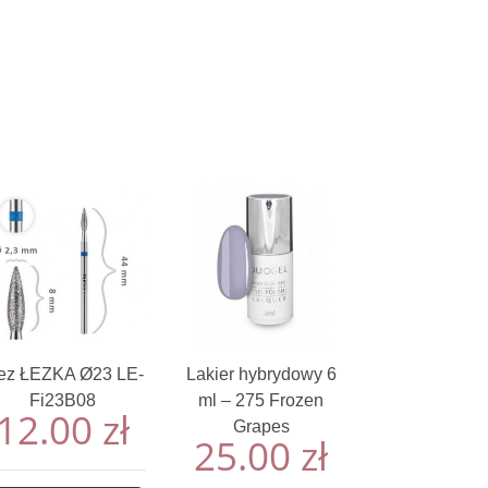
ez ŁEZKA Ø23 LE-
Lakier hybrydowy 6
Fi23B08
ml – 275 Frozen
12.00
zł
Grapes
25.00
zł