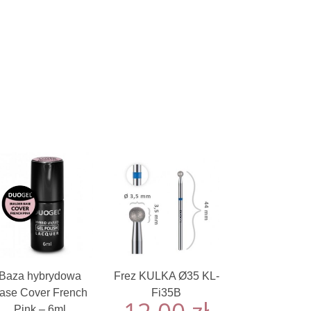
Baza hybrydowa
Frez KULKA Ø35 KL-
ase Cover French
Fi35B
Pink – 6ml