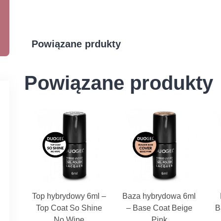
Powiązane prdukty
Powiązane produkty
Top hybrydowy 6ml –
Baza hybrydowa 6ml
Top Coat So Shine
– Base Coat Beige
B
No Wipe
Pink