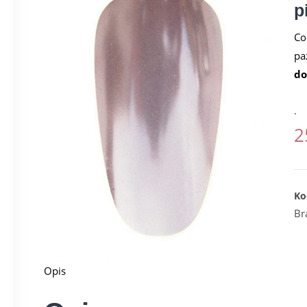
p
Co
pa
do
.
2
Ko
Br
Opis