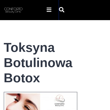
STRONA GŁÓWNA
Toksyna
O NAS
Botulinowa
OFERTA
Botox
SZKOLENIA
GALERIA
SKLEP INTERNETOWY