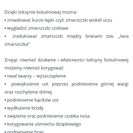
Dzięki toksynie botulinowej można:
▪️ zniwelować kurze łapki czyli zmarszczki wokół oczu
▪️ wygładzić zmarszczki czołowe
▪️ zredukować zmarszczki między brwiami tzw. „lwia
zmarszczka”
Znając również działanie i właściwości toksyny botulinowej
możemy również korygować:
▪️ owal twarzy – wyszczuplenie
▪️ powiększenie ust poprzez podniesienie górnej wargi
oraz rozchylenie dolnej
▪️ podniesienie kącików ust
▪️ wydłużenie brody
▪️ zwężenie oraz podniesienie czubka nosa
▪️ korygowanie uśmiechu dziąsłowego
▪️ podniesienie brwi