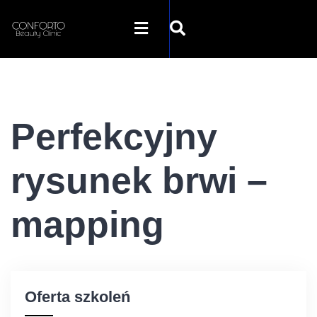
STRONA GŁÓWNA
Perfekcyjny
O NAS
rysunek brwi –
OFERTA
mapping
SZKOLENIA
GALERIA
Oferta szkoleń
SKLEP INTERNETOWY