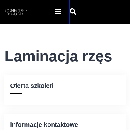
STRONA GŁÓWNA
Laminacja rzęs
O NAS
OFERTA
Oferta szkoleń
SZKOLENIA
GALERIA
Informacje kontaktowe
SKLEP INTERNETOWY