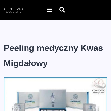
STRONA GŁÓWNA
O NAS
Peeling medyczny Kwas
OFERTA
Migdałowy
SZKOLENIA
GALERIA
SKLEP INTERNETOWY