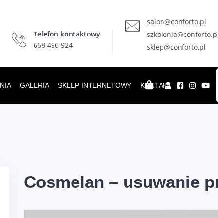
salon@conforto.pl
Telefon kontaktowy
szkolenia@conforto.p
668 496 924
sklep@conforto.pl
NIA
GALERIA
SKLEP INTERNETOWY
KONTAKT
Cosmelan – usuwanie p