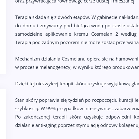
oraz przywracająca równowagę cerze tłustej i mieszanej.
Terapia składa się z dwóch etapów. W gabinecie nakładana
do domu i zmywamy pod bieżącą wodą po czasie ustalony
samodzielne aplikowanie kremu Cosmelan 2 według 
Terapia pod żadnym pozorem nie może zostać przerwana
Mechanizm działania Cosmelanu opiera się na hamowaniu
w procesie melanogenezy, w wyniku którego produkowana
Dzięki tej niezwykłej terapii skóra uzyskuje wyjątkową gł
Stan skóry poprawia się tydzień po rozpoczęciu kuracji l
szybkością. W 99% przypadków intensywność zabarwienia
Po zakończonej terapii skóra uzyskuje odpowiedni ko
działanie anti-aging poprzez stymulację odnowy kolagenu,