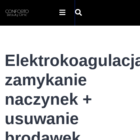
STRONA GŁÓWNA
Elektrokoagulacj
O NAS
zamykanie
OFERTA
naczynek +
SZKOLENIA
usuwanie
GALERIA
brodawek
SKLEP INTERNETOWY