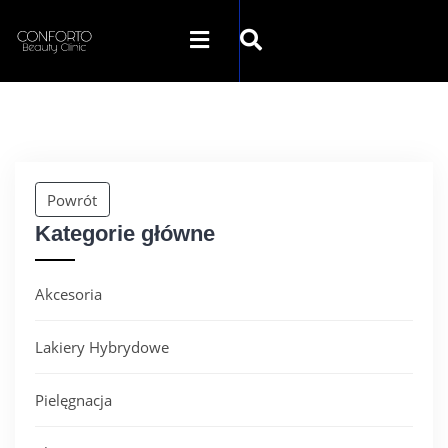
SKLEP CONFORTO
KATEGORIE
Powrót
Kategorie główne
PROMOCJE
Akcesoria
KONTAKT
Lakiery Hybrydowe
Pielęgnacja