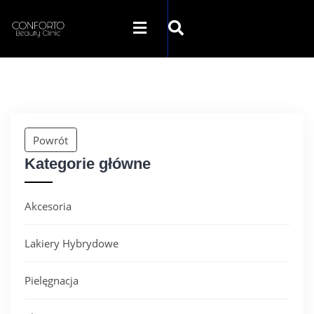
SKLEP CONFORTO
KATEGORIE
Powrót
Kategorie główne
PROMOCJE
Akcesoria
KONTAKT
Lakiery Hybrydowe
Pielęgnacja